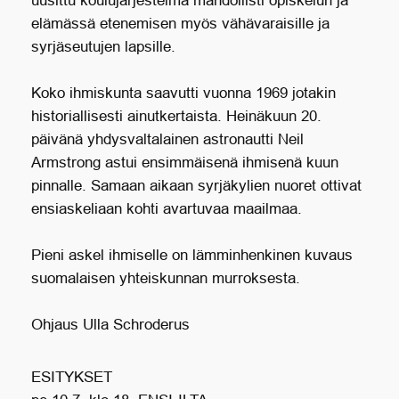
uusittu koulujärjestelmä mahdollisti opiskelun ja
elämässä etenemisen myös vähävaraisille ja
syrjäseutujen lapsille.
Koko ihmiskunta saavutti vuonna 1969 jotakin
historiallisesti ainutkertaista. Heinäkuun 20.
päivänä yhdysvaltalainen astronautti Neil
Armstrong astui ensimmäisenä ihmisenä kuun
pinnalle. Samaan aikaan syrjäkylien nuoret ottivat
ensiaskeliaan kohti avartuvaa maailmaa.
Pieni askel ihmiselle on lämminhenkinen kuvaus
suomalaisen yhteiskunnan murroksesta.
Ohjaus Ulla Schroderus
ESITYKSET