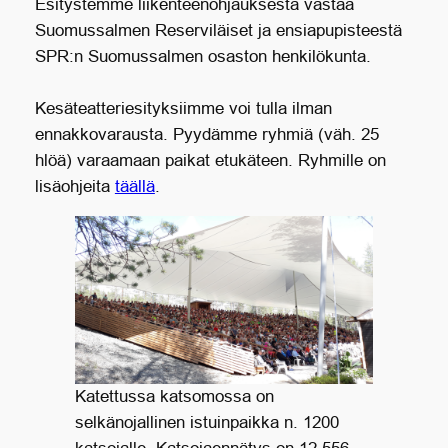
Esitystemme liikenteenohjauksesta vastaa
Suomussalmen Reserviläiset ja ensiapupisteestä
SPR:n Suomussalmen osaston henkilökunta.
Kesäteatteriesityksiimme voi tulla ilman
ennakkovarausta. Pyydämme ryhmiä (väh. 25
hlöä) varaamaan paikat etukäteen. Ryhmille on
lisäohjeita
täällä
.
Katettussa katsomossa on
selkänojallinen istuinpaikka n. 1200