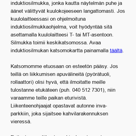
induktiosilmukka, jonka kautta näytelmän puhe ja
äänet välittyvät kuulokojeeseen langattomasti. Jos
kuulolaitteessasi on ohjelmoituna
induktiosilmukkaohjelma, voit hyödyntää sitä
asettamalla kuulolaitteesi T- tai MT-asentoon.
Silmukka toimii keskikatsomossa. Avaa
induktiosilmukan katsomokartta painamalla
täältä
.
Katsomomme etuosaan on esteetön pääsy. Jos
teillä on liikkumisen apuvälineitä (pyörätuoli,
rollaattori) olisi hyvä, että ilmoitatte meille
tulostanne etukäteen (puh. 040 512 7301), niin
varaamme teille paikan eturivistä.
Liikenteenohjaajat opastavat autonne inva-
parkkiin, joka sijaitsee kahvilarakennuksen
vieressä.