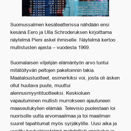
Suomussalmen kesäteatterissa nähdään ensi
kesänä Eero ja Ulla Schroderuksen kirjoittama
näytelmä Pieni askel ihmiselle. Näytelmä kertoo
mullistusten ajasta – vuodesta 1969.
Suomalaisen viljelijän elämäntyön arvo tuntui
mitätöityvän peltojen paketoinnin takia.
Maataloustuotteet, esimerkiksi voi, josta oli äsken
ollut huutava puute, muuttui
alennusmyyntituotteeksi. Keskioluen
vapautuminen mullisti murrokseen ajautuneen
maaseutukylien elämää. Televisio puolestaan loi
nuorisolle uutta arvomaailmaa ja toi maailman
suuret tapahtumat myös syrjäkylille. Uusi aika ja