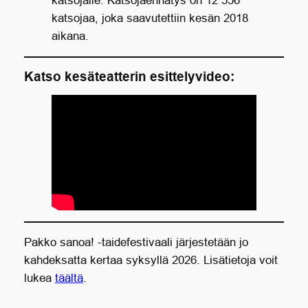
katsojalle. Katsojaennätys on 12 556
katsojaa, joka saavutettiin kesän 2018
aikana.
Katso kesäteatterin esittelyvideo:
Pakko sanoa! -taidefestivaali järjestetään jo
kahdeksatta kertaa syksyllä 2026. Lisätietoja voit
lukea
täältä
.