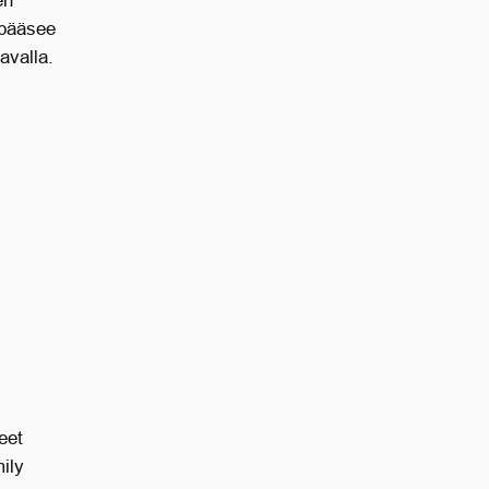
en
 pääsee
avalla.
eet
ily