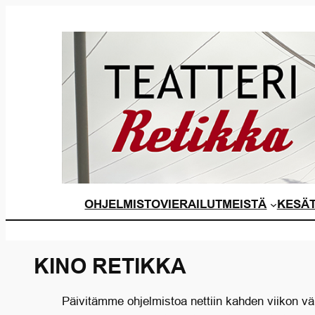
Siirry
sisältöön
OHJELMISTO
VIERAILUT
MEISTÄ
KESÄT
KINO RETIKKA
Päivitämme ohjelmistoa nettiin kahden viikon vä