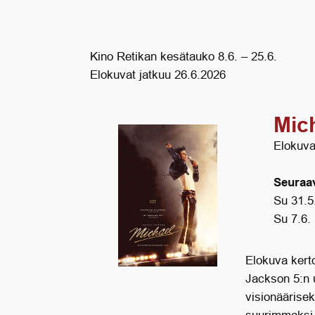
Kino Retikan kesätauko 8.6. – 25.6.
Elokuvat jatkuu 26.6.2026
Mic
Elokuva
Seuraav
Su 31.5
Su 7.6.
Elokuva kert
Jackson 5:n 
visionäärisek