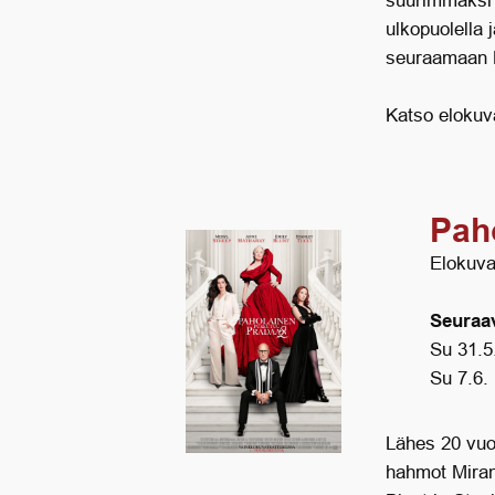
suurimmaksi 
ulkopuolella 
seuraamaan M
Katso elokuva
Pah
Elokuva
Seuraav
Su 31.5
Su 7.6.
Lähes 20 vuo
hahmot Miran