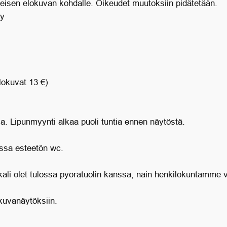
seisen elokuvan kohdalle. Oikeudet muutoksiin pidätetään.
Oy
lokuvat 13 €)
ia. Lipunmyynti alkaa puoli tuntia ennen näytöstä.
ssa esteetön wc.
äli olet tulossa pyörätuolin kanssa, näin henkilökuntamme 
kuvanäytöksiin.