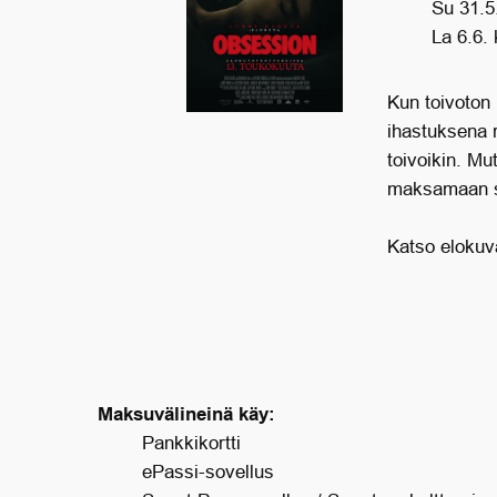
Su 31.5
La 6.6.
Kun toivoton
ihastuksena 
toivoikin. Mu
maksamaan s
Katso elokuva
Maksuvälineinä käy:
Pankkikortti
ePassi-sovellus