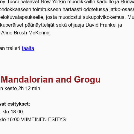
nley Tucci palaavat New Yorkin muodikkaille kaduille ja Run
hdokkaaseen toimitukseen hartaasti odotetussa jatko-osas
elokuvatapaukselle, josta muodostui sukupolvikokemus. M
lkuperäiset päänäyttelijät sekä ohjaaja David Frankel ja
ja Aline Brosh McKenna.
n traileri
täältä
 Mandalorian and Grogu
n kesto 2h 12 min
at esitykset:
. klo 18:00
 klo 16:00 VIIMEINEN ESITYS