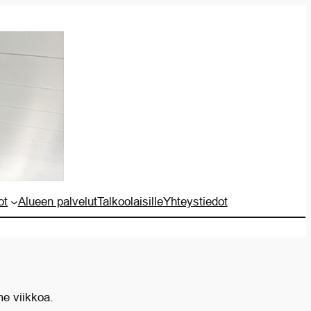
ot
Alueen palvelut
Talkoolaisille
Yhteystiedot
me viikkoa.