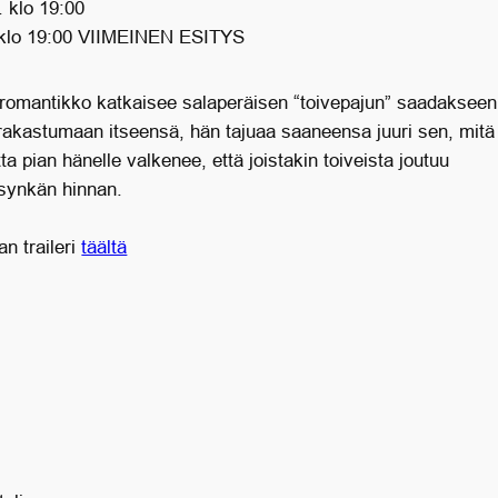
. klo 19:00
 klo 19:00 VIIMEINEN ESITYS
 romantikko katkaisee salaperäisen “toivepajun” saadakseen
rakastumaan itseensä, hän tajuaa saaneensa juuri sen, mitä
tta pian hänelle valkenee, että joistakin toiveista joutuu
ynkän hinnan.
n traileri
täältä