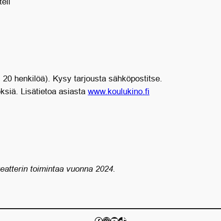
eli
 20 henkilöä). Kysy tarjousta sähköpostitse.
ksiä. Lisätietoa asiasta
www.koulukino.fi
atterin toimintaa vuonna 2024.
https://fi-fi.facebook.com/people/Teatteri-Retikka/100057594663232/
Instagram
https://www.youtube.com/cha
TikTok