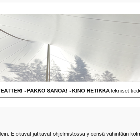
EATTERI
PAKKO SANOA!
KINO RETIKKA
Tekniset tied
lein. Elokuvat jatkavat ohjelmistossa yleensä vähintään kol