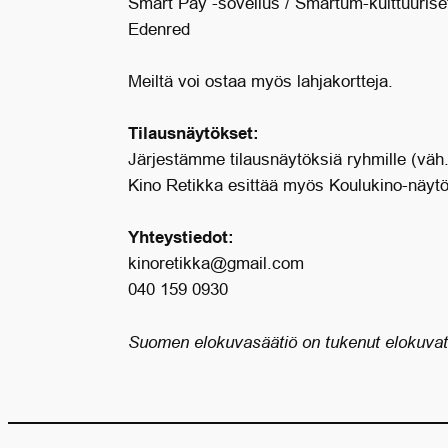
Smart Pay -sovellus / Smartum-kulttuuriset
Edenred
Meiltä voi ostaa myös lahjakortteja.
Tilausnäytökset:
Järjestämme tilausnäytöksiä ryhmille (väh.
Kino Retikka esittää myös Koulukino-näytö
Yhteystiedot:
kinoretikka@gmail.com
040 159 0930
Suomen elokuvasäätiö on tukenut elokuvate