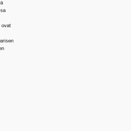
sä
ssa
 ovat
aarisen
en