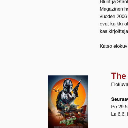
Blunt ja Sta
Magazinen ho
vuoden 2006 
ovat kaikki a
käsikirjoitta
Katso elokuva
The
Elokuva
Seuraav
Pe 29.5
La 6.6.