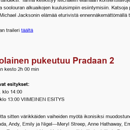
tähdeksi. Tarina keskittyy Michaelin elämään konserttilavoj
ja soolouran alkuaikojen kuuluisimpiin esiintymisiin. Katsoja
ichael Jacksonin elämää eturivistä ennennäkemättömällä t
n traileri
täältä
olainen pukeutuu Pradaan 2
n kesto 2h 00 min
at esitykset:
. klo 14:00
 klo 13:00 VIIMEINEN ESITYS
tta sitten värikkäiden vaiheiden myötä ikonisiksi muodostun
da, Andy, Emily ja Nigel—Meryl Streep, Anne Hathaway, Em