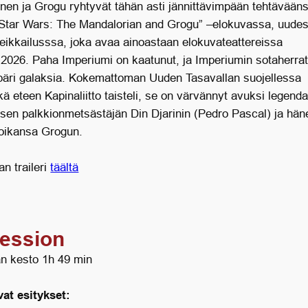
inen ja Grogu ryhtyvät tähän asti jännittävimpään tehtävään
“Star Wars: The Mandalorian and Grogu” –elokuvassa, uude
eikkailusssa, joka avaa ainoastaan elokuvateattereissa
2026. Paha Imperiumi on kaatunut, ja Imperiumin sotaherrat
päri galaksia. Kokemattoman Uuden Tasavallan suojellessa
ä eteen Kapinaliitto taisteli, se on värvännyt avuksi legend
isen palkkionmetsästäjän Din Djarinin (Pedro Pascal) ja hän
oikansa Grogun.
n traileri
täältä
ession
n kesto 1h 49 min
at esitykset: