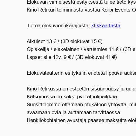
Elokuvan viimeisestä esityksestä tulee tieto ky
Kino Retikan toiminnasta vastaa Korpi Events 
Tietoa elokuvien ikärajoista:
klikkaa tästä
Aikuiset 13 € / (3D elokuvat 15 €)
Opiskelija / eläkeläinen / varusmies 11 € / (3D e
Lapset alle 12v. 9 € / (3D elokuvat 11 €)
Elokuvateatterin esityksiin ei oteta lippuvarauks
Kino Retikassa on esteetön sisäänpääsy ja aula
Katsomossa on kaksi pyörätuolipaikkaa.
Suosittelemme ottamaan etukäteen yhteyttä, mik
avaamaan ovia ja auttamaan tarvittaessa.
Henkilökohtainen avustaja pääsee maksutta elo