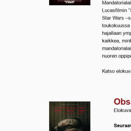
Mandaloriala
Lucasfilmin 
Star Wars –s
toukokuussa 
hajallaan ym
kaikkea, mink
mandaloriala
nuoren oppip
Katso elokuva
Obs
Elokuva
Seuraav